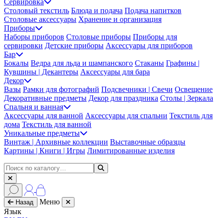
Сервировка
Столовый текстиль
Блюда и подача
Подача напитков
Столовые аксессуары
Хранение и организация
Приборы
Наборы приборов
Столовые приборы
Приборы для
сервировки
Детские приборы
Аксессуары для приборов
Бар
Бокалы
Ведра для льда и шампанского
Стаканы
Графины |
Кувшины | Декантеры
Аксессуары для бара
Декор
Вазы
Рамки для фотографий
Подсвечники | Свечи
Освещение
Декоративные предметы
Декор для праздника
Столы | Зеркала
Спальня и ванная
Аксессуары для ванной
Аксессуары для спальни
Текстиль для
дома
Текстиль для ванной
Уникальные предметы
Винтаж | Архивные коллекции
Выставочные образцы
Картины | Книги | Игры
Лимитированные изделия
Меню
Назад
Язык