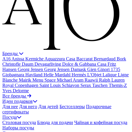
Бренды
A16
Anissa Kermiche
Aquazzura Casa
Baccarat
Bernardaud
Bork
Christofle
Daum
Devagarliving
Dolce & Gabbana Casa
Fritz
Hansen
Georg Jensen
Georg Jensen Damask
Gien
Ginori 1735
Giobagnara
Haviland
Helle Mardahl
Hermès
L'Objet
Lalique
Ligne
Blanche
Mairik
Menu Space
Michael Aram
Raawii
Ralph Lauren
Royal Copenhagen
Saint Louis
Schiavon
Serax
Taschen
Themis-Z
Yves Delorme
Все бренды
Идеи подарков
Для нее
Для него
Для детей
Бестселлеры
Подарочные
сертификаты
Посуда
Столовая посуда
Блюда для подачи
Чайная и кофейная посуда
Наборы посуды