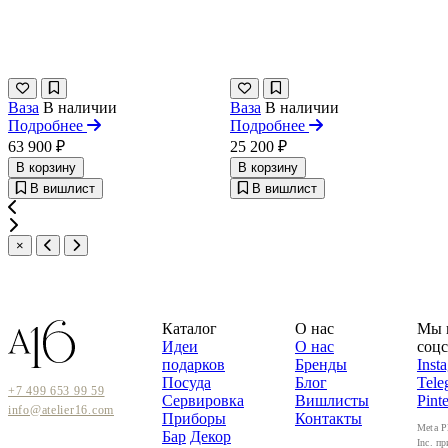
Ваза
В наличии
Ваза
В наличии
Подробнее
Подробнее
63 900 ₽
25 200 ₽
В корзину
В корзину
В вишлист
В вишлист
×
Каталог
О нас
Мы 
Идеи
О нас
соцс
подарков
Бренды
Inst
Посуда
Блог
Tele
+7 499 653 99 59
Сервировка
Вишлисты
Pinte
info@atelier16.com
Приборы
Контакты
Meta P
Бар
Декор
Inc. пр