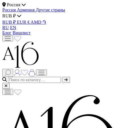
Россия
Россия
Армения
Другие страны
RUB ₽
RUB ₽
EUR €
AMD ֏
RU
EN
Блог
Вишлист