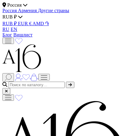
Россия
Россия
Армения
Другие страны
RUB ₽
RUB ₽
EUR €
AMD ֏
RU
EN
Блог
Вишлист