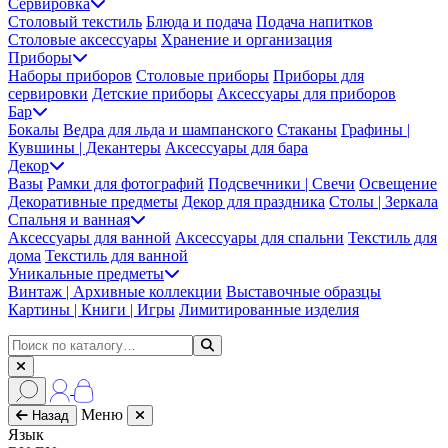
Сервировка
Столовый текстиль
Блюда и подача
Подача напитков
Столовые аксессуары
Хранение и организация
Приборы
Наборы приборов
Столовые приборы
Приборы для
сервировки
Детские приборы
Аксессуары для приборов
Бар
Бокалы
Ведра для льда и шампанского
Стаканы
Графины |
Кувшины | Декантеры
Аксессуары для бара
Декор
Вазы
Рамки для фотографий
Подсвечники | Свечи
Освещение
Декоративные предметы
Декор для праздника
Столы | Зеркала
Спальня и ванная
Аксессуары для ванной
Аксессуары для спальни
Текстиль для
дома
Текстиль для ванной
Уникальные предметы
Винтаж | Архивные коллекции
Выставочные образцы
Картины | Книги | Игры
Лимитированные изделия
Меню
Назад
Язык