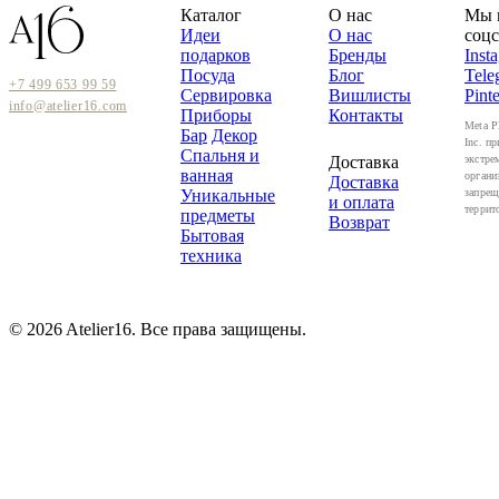
Каталог
О нас
Мы 
Идеи
О нас
соцс
подарков
Бренды
Inst
Посуда
Блог
Tele
+7 499 653 99 59
Сервировка
Вишлисты
Pinte
info@atelier16.com
Приборы
Контакты
Meta P
Бар
Декор
Inc. пр
Спальня и
Доставка
экстре
ванная
органи
Доставка
Уникальные
запрещ
и оплата
террит
предметы
Возврат
Бытовая
техника
© 2026 Atelier16. Все права защищены.