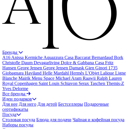
Бренды
A16
Anissa Kermiche
Aquazzura Casa
Baccarat
Bernardaud
Bork
Christofle
Daum
Devagarliving
Dolce & Gabbana Casa
Fritz
Hansen
Georg Jensen
Georg Jensen Damask
Gien
Ginori 1735
Giobagnara
Haviland
Helle Mardahl
Hermès
L'Objet
Lalique
Ligne
Blanche
Mairik
Menu Space
Michael Aram
Raawii
Ralph Lauren
Royal Copenhagen
Saint Louis
Schiavon
Serax
Taschen
Themis-Z
Yves Delorme
Все бренды
Идеи подарков
Для нее
Для него
Для детей
Бестселлеры
Подарочные
сертификаты
Посуда
Столовая посуда
Блюда для подачи
Чайная и кофейная посуда
Наборы посуды