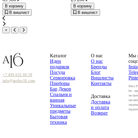
В корзину
В корзину
В вишлист
В вишлист
×
Каталог
О нас
Мы 
Идеи
О нас
соцс
подарков
Бренды
Inst
Посуда
Блог
Tele
+7 499 653 99 59
Сервировка
Вишлисты
Pinte
info@atelier16.com
Приборы
Контакты
Meta P
Бар
Декор
Inc. пр
Спальня и
Доставка
экстре
ванная
органи
Доставка
Уникальные
запрещ
и оплата
террит
предметы
Возврат
Бытовая
техника