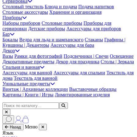
Сервировка
Столовый текстиль
Блюда и подача
Подача напитков
Столовые аксессуары
Хранение и организация
Приборы
Наборы приборов
Столовые приборы
Приборы для
сервировки
Детские приборы
Аксессуары для приборов
Бар
Бокалы
Ведра для льда и шампанского
Стаканы
Графины |
Кувшины | Декантеры
Аксессуары для бара
Декор
Вазы
Рамки для фотографий
Подсвечники | Свечи
Освещение
Декоративные предметы
Декор для праздника
Столы | Зеркала
Спальня и ванная
Аксессуары для ванной
Аксессуары для спальни
Текстиль для
дома
Текстиль для ванной
Уникальные предметы
Винтаж | Архивные коллекции
Выставочные образцы
Картины | Книги | Игры
Лимитированные изделия
Меню
Назад
Язык