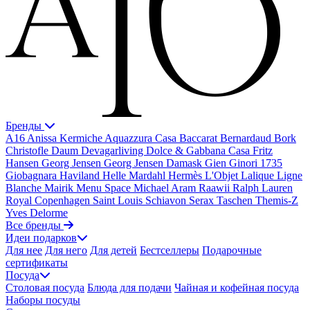
Бренды
A16
Anissa Kermiche
Aquazzura Casa
Baccarat
Bernardaud
Bork
Christofle
Daum
Devagarliving
Dolce & Gabbana Casa
Fritz
Hansen
Georg Jensen
Georg Jensen Damask
Gien
Ginori 1735
Giobagnara
Haviland
Helle Mardahl
Hermès
L'Objet
Lalique
Ligne
Blanche
Mairik
Menu Space
Michael Aram
Raawii
Ralph Lauren
Royal Copenhagen
Saint Louis
Schiavon
Serax
Taschen
Themis-Z
Yves Delorme
Все бренды
Идеи подарков
Для нее
Для него
Для детей
Бестселлеры
Подарочные
сертификаты
Посуда
Столовая посуда
Блюда для подачи
Чайная и кофейная посуда
Наборы посуды