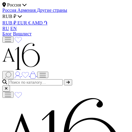
Россия
Россия
Армения
Другие страны
RUB ₽
RUB ₽
EUR €
AMD ֏
RU
EN
Блог
Вишлист