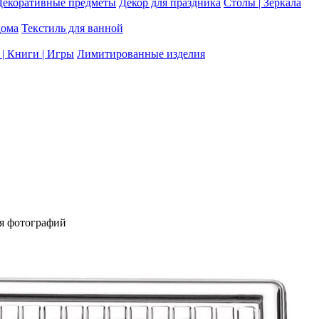
Декоративные предметы
Декор для праздника
Столы | Зеркала
дома
Текстиль для ванной
| Книги | Игры
Лимитированные изделия
я фотографий