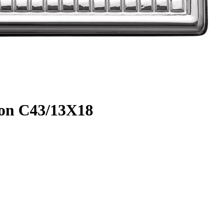
on C43/13X18