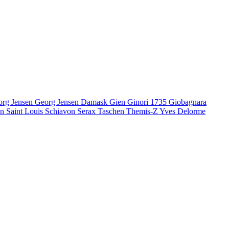
org Jensen
Georg Jensen Damask
Gien
Ginori 1735
Giobagnara
en
Saint Louis
Schiavon
Serax
Taschen
Themis-Z
Yves Delorme