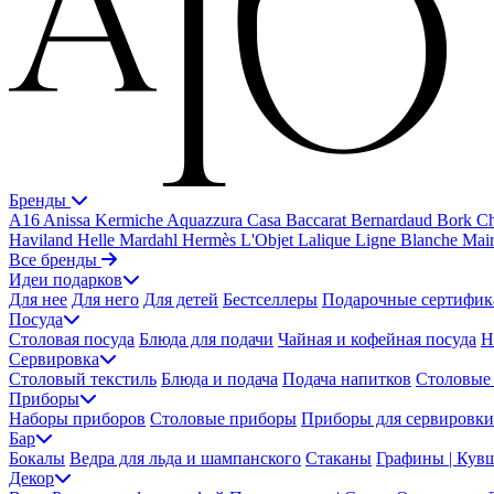
Бренды
A16
Anissa Kermiche
Aquazzura Casa
Baccarat
Bernardaud
Bork
Ch
Haviland
Helle Mardahl
Hermès
L'Objet
Lalique
Ligne Blanche
Mai
Все бренды
Идеи подарков
Для нее
Для него
Для детей
Бестселлеры
Подарочные сертифик
Посуда
Столовая посуда
Блюда для подачи
Чайная и кофейная посуда
Н
Сервировка
Столовый текстиль
Блюда и подача
Подача напитков
Столовые 
Приборы
Наборы приборов
Столовые приборы
Приборы для сервировки
Бар
Бокалы
Ведра для льда и шампанского
Стаканы
Графины | Кув
Декор