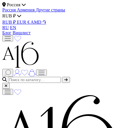
Россия
Россия
Армения
Другие страны
RUB ₽
RUB ₽
EUR €
AMD ֏
RU
EN
Блог
Вишлист