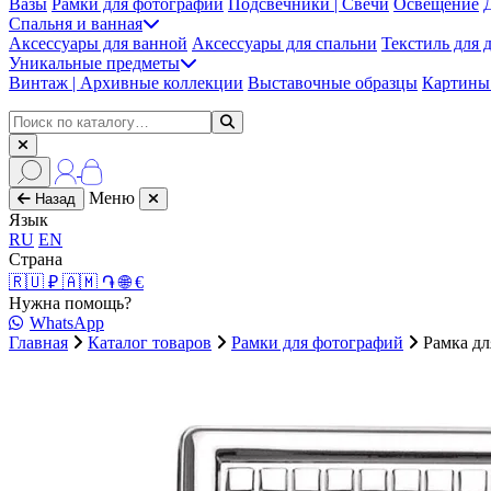
Вазы
Рамки для фотографий
Подсвечники | Свечи
Освещение
Спальня и ванная
Аксессуары для ванной
Аксессуары для спальни
Текстиль для 
Уникальные предметы
Винтаж | Архивные коллекции
Выставочные образцы
Картины 
Меню
Назад
Язык
RU
EN
Страна
🇷🇺 ₽
🇦🇲 ֏
🌐 €
Нужна помощь?
WhatsApp
Главная
Каталог товаров
Рамки для фотографий
Рамка дл