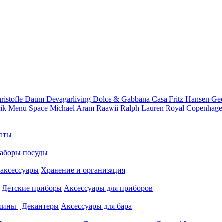
ristofle
Daum
Devagarliving
Dolce & Gabbana Casa
Fritz Hansen
Ge
rik
Menu Space
Michael Aram
Raawii
Ralph Lauren
Royal Copenhag
аты
аборы посуды
аксессуары
Хранение и организация
Детские приборы
Аксессуары для приборов
шины | Декантеры
Аксессуары для бара