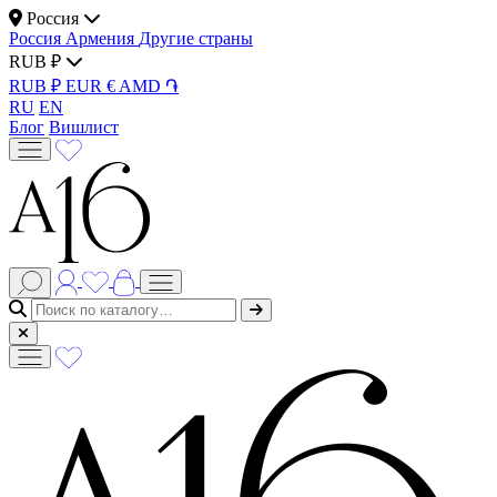
Россия
Россия
Армения
Другие страны
RUB ₽
RUB ₽
EUR €
AMD ֏
RU
EN
Блог
Вишлист