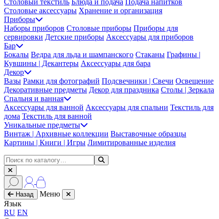
Столовый текстиль
Блюда и подача
Подача напитков
Столовые аксессуары
Хранение и организация
Приборы
Наборы приборов
Столовые приборы
Приборы для
сервировки
Детские приборы
Аксессуары для приборов
Бар
Бокалы
Ведра для льда и шампанского
Стаканы
Графины |
Кувшины | Декантеры
Аксессуары для бара
Декор
Вазы
Рамки для фотографий
Подсвечники | Свечи
Освещение
Декоративные предметы
Декор для праздника
Столы | Зеркала
Спальня и ванная
Аксессуары для ванной
Аксессуары для спальни
Текстиль для
дома
Текстиль для ванной
Уникальные предметы
Винтаж | Архивные коллекции
Выставочные образцы
Картины | Книги | Игры
Лимитированные изделия
Меню
Назад
Язык
RU
EN