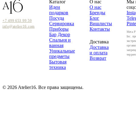
Каталог
О нас
Мы 
Идеи
О нас
соцс
подарков
Бренды
Inst
Посуда
Блог
Tele
+7 499 653 99 59
Сервировка
Вишлисты
Pinte
info@atelier16.com
Приборы
Контакты
Meta P
Бар
Декор
Inc. пр
Спальня и
Доставка
экстре
ванная
органи
Доставка
Уникальные
запрещ
и оплата
террит
предметы
Возврат
Бытовая
техника
© 2026 Atelier16. Все права защищены.