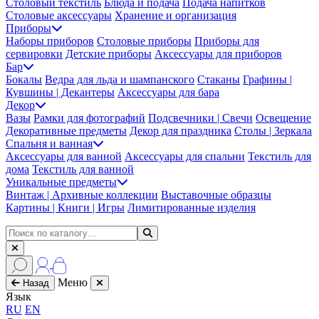
Столовый текстиль
Блюда и подача
Подача напитков
Столовые аксессуары
Хранение и организация
Приборы
Наборы приборов
Столовые приборы
Приборы для
сервировки
Детские приборы
Аксессуары для приборов
Бар
Бокалы
Ведра для льда и шампанского
Стаканы
Графины |
Кувшины | Декантеры
Аксессуары для бара
Декор
Вазы
Рамки для фотографий
Подсвечники | Свечи
Освещение
Декоративные предметы
Декор для праздника
Столы | Зеркала
Спальня и ванная
Аксессуары для ванной
Аксессуары для спальни
Текстиль для
дома
Текстиль для ванной
Уникальные предметы
Винтаж | Архивные коллекции
Выставочные образцы
Картины | Книги | Игры
Лимитированные изделия
Меню
Назад
Язык
RU
EN