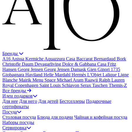
Бренды
A16
Anissa Kermiche
Aquazzura Casa
Baccarat
Bernardaud
Bork
Christofle
Daum
Devagarliving
Dolce & Gabbana Casa
Fritz
Hansen
Georg Jensen
Georg Jensen Damask
Gien
Ginori 1735
Giobagnara
Haviland
Helle Mardahl
Hermès
L'Objet
Lalique
Ligne
Blanche
Mairik
Menu Space
Michael Aram
Raawii
Ralph Lauren
Royal Copenhagen
Saint Louis
Schiavon
Serax
Taschen
Themis-Z
Все бренды
Идеи подарков
Для нее
Для него
Для детей
Бестселлеры
Подарочные
сертификаты
Посуда
Столовая посуда
Блюда для подачи
Чайная и кофейная посуда
Наборы посуды
Сервировка