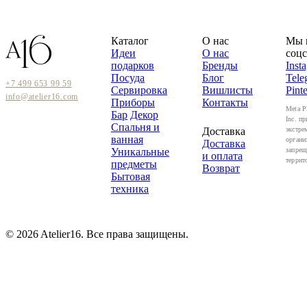
Каталог
О нас
Мы 
Идеи
О нас
соцс
подарков
Бренды
Inst
Посуда
Блог
Tele
+7 499 653 99 59
Сервировка
Вишлисты
Pinte
info@atelier16.com
Приборы
Контакты
Meta P
Бар
Декор
Inc. пр
Спальня и
Доставка
экстре
ванная
органи
Доставка
Уникальные
запрещ
и оплата
террит
предметы
Возврат
Бытовая
техника
© 2026 Atelier16. Все права защищены.