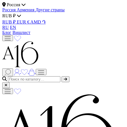
Россия
Россия
Армения
Другие страны
RUB ₽
RUB ₽
EUR €
AMD ֏
RU
EN
Блог
Вишлист