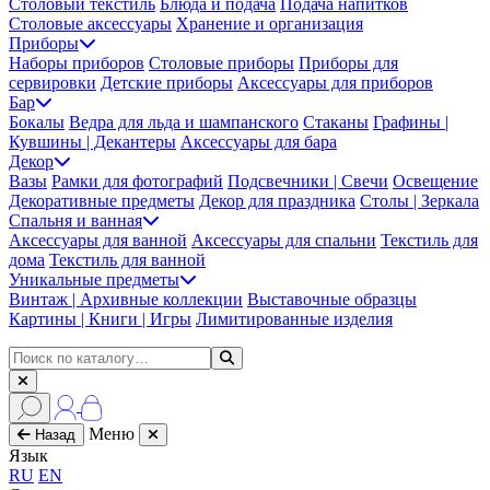
Столовый текстиль
Блюда и подача
Подача напитков
Столовые аксессуары
Хранение и организация
Приборы
Наборы приборов
Столовые приборы
Приборы для
сервировки
Детские приборы
Аксессуары для приборов
Бар
Бокалы
Ведра для льда и шампанского
Стаканы
Графины |
Кувшины | Декантеры
Аксессуары для бара
Декор
Вазы
Рамки для фотографий
Подсвечники | Свечи
Освещение
Декоративные предметы
Декор для праздника
Столы | Зеркала
Спальня и ванная
Аксессуары для ванной
Аксессуары для спальни
Текстиль для
дома
Текстиль для ванной
Уникальные предметы
Винтаж | Архивные коллекции
Выставочные образцы
Картины | Книги | Игры
Лимитированные изделия
Меню
Назад
Язык
RU
EN