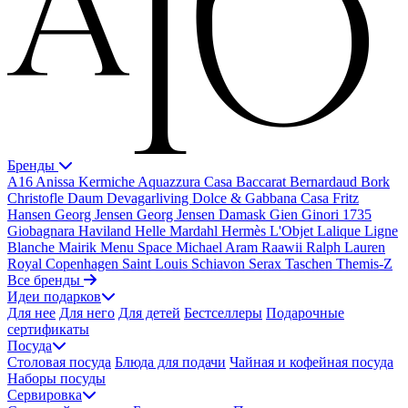
Бренды
A16
Anissa Kermiche
Aquazzura Casa
Baccarat
Bernardaud
Bork
Christofle
Daum
Devagarliving
Dolce & Gabbana Casa
Fritz
Hansen
Georg Jensen
Georg Jensen Damask
Gien
Ginori 1735
Giobagnara
Haviland
Helle Mardahl
Hermès
L'Objet
Lalique
Ligne
Blanche
Mairik
Menu Space
Michael Aram
Raawii
Ralph Lauren
Royal Copenhagen
Saint Louis
Schiavon
Serax
Taschen
Themis-Z
Все бренды
Идеи подарков
Для нее
Для него
Для детей
Бестселлеры
Подарочные
сертификаты
Посуда
Столовая посуда
Блюда для подачи
Чайная и кофейная посуда
Наборы посуды
Сервировка