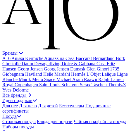
Бренды
A16
Anissa Kermiche
Aquazzura Casa
Baccarat
Bernardaud
Bork
Christofle
Daum
Devagarliving
Dolce & Gabbana Casa
Fritz
Hansen
Georg Jensen
Georg Jensen Damask
Gien
Ginori 1735
Giobagnara
Haviland
Helle Mardahl
Hermès
L'Objet
Lalique
Ligne
Blanche
Mairik
Menu Space
Michael Aram
Raawii
Ralph Lauren
Royal Copenhagen
Saint Louis
Schiavon
Serax
Taschen
Themis-Z
Yves Delorme
Все бренды
Идеи подарков
Для нее
Для него
Для детей
Бестселлеры
Подарочные
сертификаты
Посуда
Столовая посуда
Блюда для подачи
Чайная и кофейная посуда
Наборы посуды