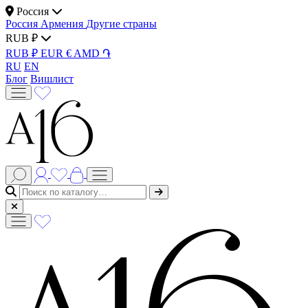
Россия
Россия
Армения
Другие страны
RUB ₽
RUB ₽
EUR €
AMD ֏
RU
EN
Блог
Вишлист