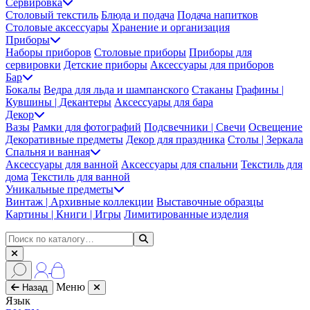
Сервировка
Столовый текстиль
Блюда и подача
Подача напитков
Столовые аксессуары
Хранение и организация
Приборы
Наборы приборов
Столовые приборы
Приборы для
сервировки
Детские приборы
Аксессуары для приборов
Бар
Бокалы
Ведра для льда и шампанского
Стаканы
Графины |
Кувшины | Декантеры
Аксессуары для бара
Декор
Вазы
Рамки для фотографий
Подсвечники | Свечи
Освещение
Декоративные предметы
Декор для праздника
Столы | Зеркала
Спальня и ванная
Аксессуары для ванной
Аксессуары для спальни
Текстиль для
дома
Текстиль для ванной
Уникальные предметы
Винтаж | Архивные коллекции
Выставочные образцы
Картины | Книги | Игры
Лимитированные изделия
Меню
Назад
Язык