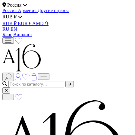
Россия
Россия
Армения
Другие страны
RUB ₽
RUB ₽
EUR €
AMD ֏
RU
EN
Блог
Вишлист