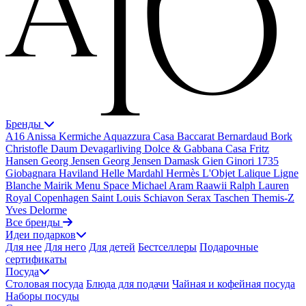
Бренды
A16
Anissa Kermiche
Aquazzura Casa
Baccarat
Bernardaud
Bork
Christofle
Daum
Devagarliving
Dolce & Gabbana Casa
Fritz
Hansen
Georg Jensen
Georg Jensen Damask
Gien
Ginori 1735
Giobagnara
Haviland
Helle Mardahl
Hermès
L'Objet
Lalique
Ligne
Blanche
Mairik
Menu Space
Michael Aram
Raawii
Ralph Lauren
Royal Copenhagen
Saint Louis
Schiavon
Serax
Taschen
Themis-Z
Yves Delorme
Все бренды
Идеи подарков
Для нее
Для него
Для детей
Бестселлеры
Подарочные
сертификаты
Посуда
Столовая посуда
Блюда для подачи
Чайная и кофейная посуда
Наборы посуды