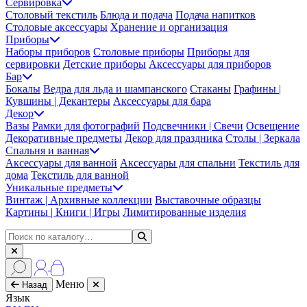
Сервировка
Столовый текстиль
Блюда и подача
Подача напитков
Столовые аксессуары
Хранение и организация
Приборы
Наборы приборов
Столовые приборы
Приборы для
сервировки
Детские приборы
Аксессуары для приборов
Бар
Бокалы
Ведра для льда и шампанского
Стаканы
Графины |
Кувшины | Декантеры
Аксессуары для бара
Декор
Вазы
Рамки для фотографий
Подсвечники | Свечи
Освещение
Декоративные предметы
Декор для праздника
Столы | Зеркала
Спальня и ванная
Аксессуары для ванной
Аксессуары для спальни
Текстиль для
дома
Текстиль для ванной
Уникальные предметы
Винтаж | Архивные коллекции
Выставочные образцы
Картины | Книги | Игры
Лимитированные изделия
Меню
Назад
Язык