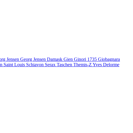
org Jensen
Georg Jensen Damask
Gien
Ginori 1735
Giobagnara
en
Saint Louis
Schiavon
Serax
Taschen
Themis-Z
Yves Delorme