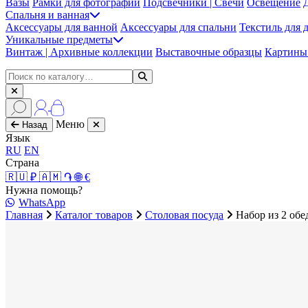
Вазы
Рамки для фотографий
Подсвечники | Свечи
Освещение
Спальня и ванная
Аксессуары для ванной
Аксессуары для спальни
Текстиль для 
Уникальные предметы
Винтаж | Архивные коллекции
Выставочные образцы
Картины 
Меню
Назад
Язык
RU
EN
Страна
🇷🇺 ₽
🇦🇲 ֏
🌐 €
Нужна помощь?
WhatsApp
Главная
Каталог товаров
Столовая посуда
Набор из 2 обе