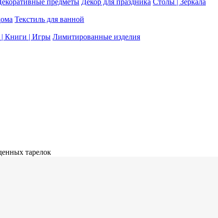
Декоративные предметы
Декор для праздника
Столы | Зеркала
дома
Текстиль для ванной
| Книги | Игры
Лимитированные изделия
денных тарелок