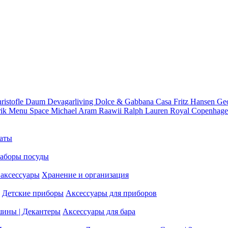
ristofle
Daum
Devagarliving
Dolce & Gabbana Casa
Fritz Hansen
Ge
rik
Menu Space
Michael Aram
Raawii
Ralph Lauren
Royal Copenhag
аты
аборы посуды
аксессуары
Хранение и организация
Детские приборы
Аксессуары для приборов
шины | Декантеры
Аксессуары для бара