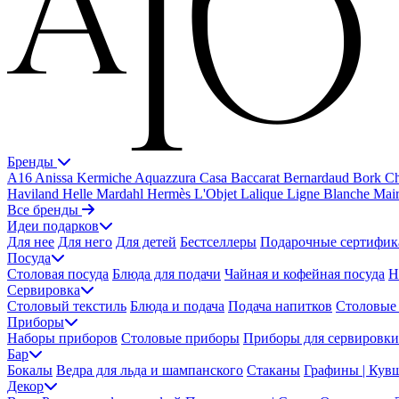
Бренды
A16
Anissa Kermiche
Aquazzura Casa
Baccarat
Bernardaud
Bork
Ch
Haviland
Helle Mardahl
Hermès
L'Objet
Lalique
Ligne Blanche
Mai
Все бренды
Идеи подарков
Для нее
Для него
Для детей
Бестселлеры
Подарочные сертифик
Посуда
Столовая посуда
Блюда для подачи
Чайная и кофейная посуда
Н
Сервировка
Столовый текстиль
Блюда и подача
Подача напитков
Столовые 
Приборы
Наборы приборов
Столовые приборы
Приборы для сервировки
Бар
Бокалы
Ведра для льда и шампанского
Стаканы
Графины | Кув
Декор