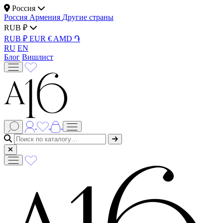
Россия
Россия
Армения
Другие страны
RUB ₽
RUB ₽
EUR €
AMD ֏
RU
EN
Блог
Вишлист